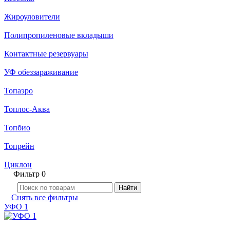
Жироуловители
Полипропиленовые вкладыши
Контактные резервуары
УФ обеззараживание
Топаэро
Топлос-Аква
Топбио
Топрейн
Циклон
Фильтр
0
Найти
Снять все фильтры
УФО 1