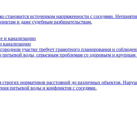
едко становится источником напряженности с соседями. Неприят
ликтам и даже судебным разбирательствам.
 и канализацию
агородном участке требует грамотного планирования и соблюде
ю питьевой воды, серьезным проблемам со здоровьем и крупным
я строгих нормативов расстояний до различных объектов. Нару
ния питьевой воды и конфликтов с соседями.