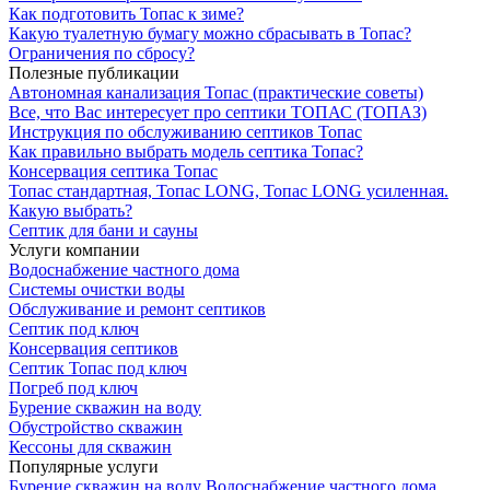
Как подготовить Топас к зиме?
Какую туалетную бумагу можно сбрасывать в Топас?
Ограничения по сбросу?
Полезные публикации
Автономная канализация Топас (практические советы)
Все, что Вас интересует про септики ТОПАС (ТОПАЗ)
Инструкция по обслуживанию септиков Топас
Как правильно выбрать модель септика Топас?
Консервация септика Топас
Топас стандартная, Топас LONG, Топас LONG усиленная.
Какую выбрать?
Септик для бани и сауны
Услуги компании
Водоснабжение частного дома
Системы очистки воды
Обслуживание и ремонт септиков
Септик под ключ
Консервация септиков
Септик Топас под ключ
Погреб под ключ
Бурение скважин на воду
Обустройство скважин
Кессоны для скважин
Популярные услуги
Бурение скважин на воду
Водоснабжение частного дома