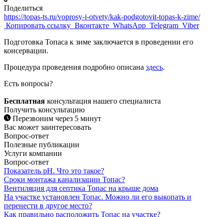
Поделиться
https://topas-ts.ru/voprosy-i-otvety/kak-podgotovit-topas-k-zime/
Копировать ссылку
Вконтакте
WhatsApp
Telegram
Viber
Подготовка Топаса к зиме заключается в проведении его
консервации.
Процедура проведения подробно описана
здесь
.
Есть вопросы?
Бесплатная
консультация нашего специалиста
Получить консультацию
Перезвоним через 5 минут
Вас может заинтересовать
Вопрос-ответ
Полезные публикации
Услуги компании
Вопрос-ответ
Показатель рН. Что это такое?
Сроки монтажа канализации Топас?
Вентиляция для септика Топас на крыше дома
На участке установлен Топас. Можно ли его выкопать и
перенести в другое место?
Как правильно расположить Топас на участке?